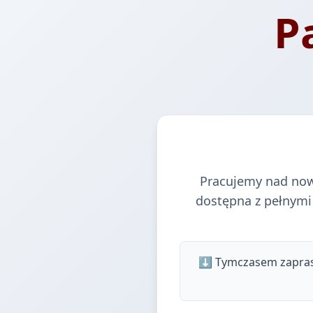
P
Pracujemy nad nową
dostępna z pełnymi 
⬇️ Tymczasem zaprasz