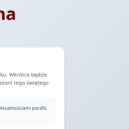
na
wku. Wkrótce będzie
storii tego świętego
tualnościami parafii,